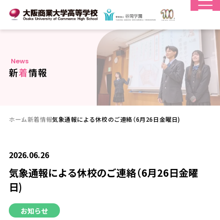
N
e
w
s
新
着
情
報
ホーム
新着情報
気象通報による休校のご連絡（6月26日金曜日)
2026.06.26
気象通報による休校のご連絡（6月26日金曜
日)
お知らせ