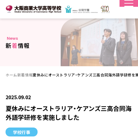
N
e
w
s
新
着
情
報
ホーム
新着情報
夏休みにオーストラリア・ケアンズ三高合同海外語学研修を
2025.09.02
夏休みにオーストラリア・ケアンズ三高合同海
外語学研修を実施しました
学校行事