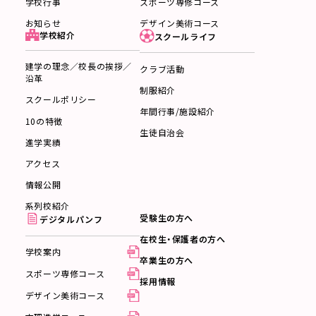
スポーツ専修コース
学校行事
デザイン美術コース
お知らせ
学校紹介
スクールライフ
建学の理念／校長の挨拶／
クラブ活動
沿革
制服紹介
スクールポリシー
年間行事/施設紹介
10の特徴
生徒自治会
進学実績
アクセス
情報公開
系列校紹介
受験生の方へ
デジタルパンフ
在校生・保護者の方へ
学校案内
卒業生の方へ
スポーツ専修コース
採用情報
デザイン美術コース