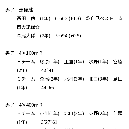
男子 走幅跳
西田 佑
(1
年
)
6
ｍ
62 (+1.3)
◎
自己ベスト ☆
商大記録☆
森尾大稀
(2
年
)
5
ｍ
94 (+0.5)
男子
4×100
ｍＲ
Ｂチーム 藤原
(1
年
)
土倉
(1
年
)
水野
(1
年
)
宮脇
(2
年
)
43″41
Ｃチーム 森尾
(2
年
)
北村
(3
年
)
北口
(3
年
)
島田
(1
年
)
44″
66
男子
4×400
ｍＲ
Ｂチーム 小川
(1
年
)
北口
(3
年
)
東野
(2
年
)
仙頭
(1
年
)
3′27″61