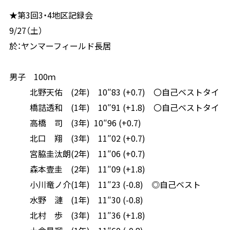
★第
3
回
3
・
4
地区記録会
9/27
（土）
於：ヤンマーフィールド長居
男子
100
ｍ
北野天佑
(2
年
)
10″83 (+0.7)
〇自己ベストタイ
橋詰透和
(1
年
)
10″91 (+1.8)
〇自己ベストタイ
高橋 司
(3
年
) 10
″
96 (+0.7)
北口 翔
(3
年
)
11″02 (+0.7)
宮脇圭汰朗
(2
年
)
11″06 (+0.7)
森本壹圭
(2
年
)
11″09 (+1.8)
小川竜ノ介
(1
年
)
11″23 (-0.8)
◎
自己ベスト
水野 漣
(1
年
)
11″30 (-0.8)
北村 歩
(3
年
)
11″36 (+1.8)