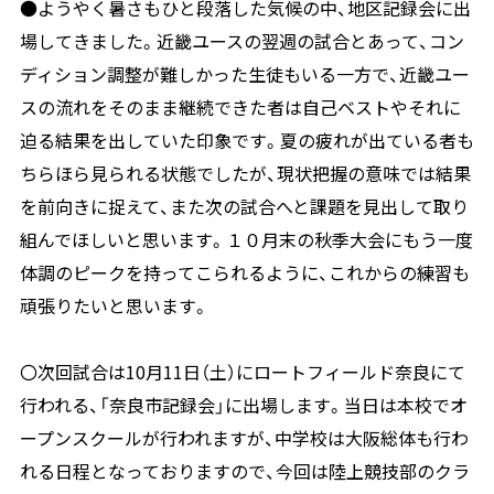
●ようやく暑さもひと段落した気候の中、地区記録会に出
場してきました。近畿ユースの翌週の試合とあって、コン
ディション調整が難しかった生徒もいる一方で、近畿ユー
スの流れをそのまま継続できた者は自己ベストやそれに
迫る結果を出していた印象です。夏の疲れが出ている者も
ちらほら見られる状態でしたが、現状把握の意味では結果
を前向きに捉えて、また次の試合へと課題を見出して取り
組んでほしいと思います。１０月末の秋季大会にもう一度
体調のピークを持ってこられるように、これからの練習も
頑張りたいと思います。
〇次回試合は
10
月
11
日（土）にロートフィールド奈良にて
行われる、「奈良市記録会」に出場します。当日は本校でオ
ープンスクールが行われますが、中学校は大阪総体も行わ
れる日程となっておりますので、今回は陸上競技部のクラ