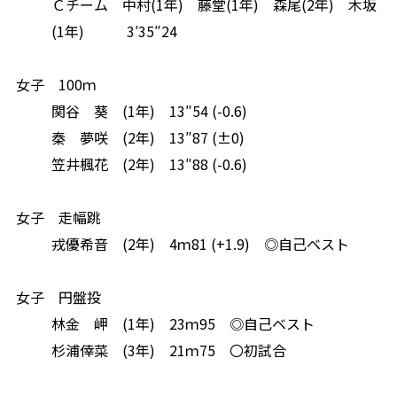
Ｃチーム 中村
(1
年
)
藤堂
(1
年
)
森尾
(2
年
)
木坂
(1
年
)
3
′
35″24
女子
100
ｍ
関谷 葵
(1
年
)
13″54 (-0.6)
秦 夢咲
(2
年
)
13″87 (
±
0)
笠井楓花
(2
年
)
13″88 (-0.6)
女子 走幅跳
戎優希音
(2
年
)
4
ｍ
81 (+1.9)
◎
自己ベスト
女子 円盤投
林金 岬
(1
年
)
23
ｍ
95
◎自己ベスト
杉浦倖菜
(3
年
)
21
ｍ
75
〇初試合