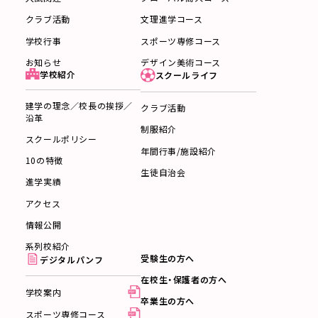
文理進学コース
クラブ活動
スポーツ専修コース
学校行事
デザイン美術コース
お知らせ
学校紹介
スクールライフ
建学の理念／校長の挨拶／
クラブ活動
沿革
制服紹介
スクールポリシー
年間行事/施設紹介
10の特徴
生徒自治会
進学実績
アクセス
情報公開
系列校紹介
受験生の方へ
デジタルパンフ
在校生・保護者の方へ
学校案内
卒業生の方へ
スポーツ専修コース