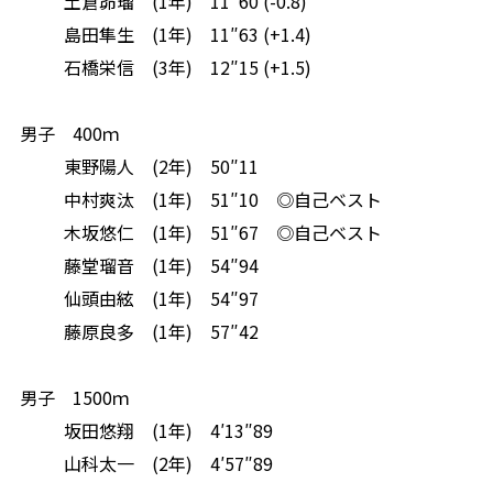
土倉昴瑠
(1
年
)
11″60 (-0.8)
島田隼生
(1
年
)
11″63 (+1.4)
石橋栄信
(3
年
)
12″15 (+1.5)
男子
400
ｍ
東野陽人
(2
年
)
50″11
中村爽汰
(1
年
)
51″10
◎自己ベスト
木坂悠仁
(1
年
)
51″67
◎自己ベスト
藤堂瑠音
(1
年
)
54″94
仙頭由絃
(1
年
)
54″97
藤原良多
(1
年
)
57″42
男子
1500
ｍ
坂田悠翔
(1
年
)
4′13″89
山科太一
(2
年
)
4′57″89