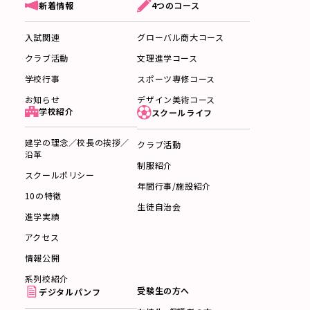
4つのコース
新着情報
グローバル商大コース
入試関連
文理進学コース
クラブ活動
スポーツ専修コース
学校行事
デザイン美術コース
お知らせ
学校紹介
スクールライフ
建学の理念／校長の挨拶／
クラブ活動
沿革
制服紹介
スクールポリシー
年間行事/施設紹介
10の特徴
生徒自治会
進学実績
アクセス
情報公開
系列校紹介
受験生の方へ
デジタルパンフ