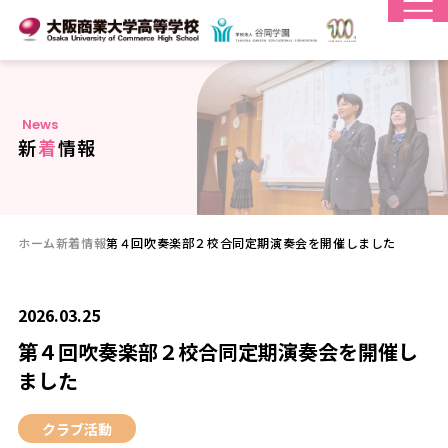
N
e
w
s
新
着
情
報
ホーム
新着情報
第４回吹奏楽部２校合同定期演奏会を開催しました
2026.03.25
第４回吹奏楽部２校合同定期演奏会を開催し
ました
クラブ活動