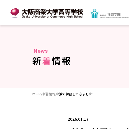
N
e
w
s
新
着
情
報
ホーム
新着情報
砂浜で練習してきました！
2026.01.17