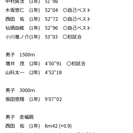
中村爽汰 (1年) 51″98
木坂悠仁 (1年) 52″04 ◎自己ベスト
西田 佑 (1年) 52″72 ◎自己ベスト
仙頭由絃 (1年) 52″96 ◎自己ベスト
小川竜ノ介(1年) 53″03 〇初試合
男子 1500ｍ
増井 茂 (2年) 4′50″91 〇初試合
山科太一 (2年) 4′52″18
男子 3000ｍ
坂田悠翔 (1年) 9′07″02
男子 走幅跳
西田 佑 (1年) 6ｍ42 (+0.9)