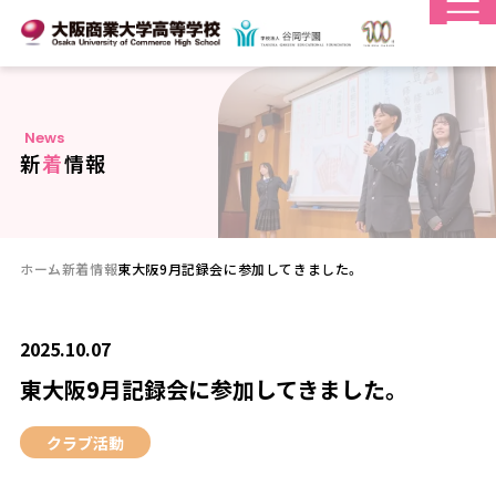
N
e
w
s
新
着
情
報
ホーム
新着情報
東大阪9月記録会に参加してきました。
2025.10.07
東大阪9月記録会に参加してきました。
クラブ活動