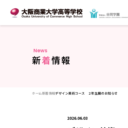
N
e
w
s
新
着
情
報
ホーム
新着情報
デザイン美術コース ２年生展のお知らせ
2026.06.03